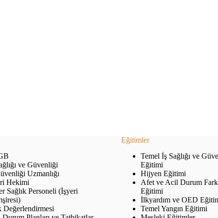
Eğitimler
GB
Temel İş Sağlığı ve Güve
ağlığı ve Güvenliği
Eğitimi
Güvenliği Uzmanlığı
Hijyen Eğitimi
eri Hekimi
Afet ve Acil Durum Fark
r Sağlık Personeli (İşyeri
Eğitimi
şiresi)
İlkyardım ve OED Eğiti
k Değerlendirmesi
Temel Yangın Eğitimi
 Durum Planları ve Tatbikatlar
Mesleki Eğitimler