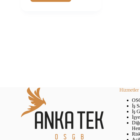
Önemli
Duyuru
(19.12.2024):
Mesleki
Yeterlilik
Belgesi
Zorunluluğu
Hizmetler
OS
İş S
İş 
İşy
Diğe
Hem
Ris
Acil