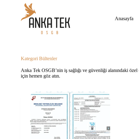
S
k
i
Anasayfa
p
t
o
c
o
n
t
Kategori
Bültenler
e
n
Anka Tek OSGB’nin iş sağlığı ve güvenliği alanındaki özel 
t
için hemen göz atın.