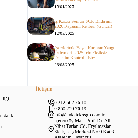
15/04/2025
İş Kazası Sonrası SGK Bildirimi:
2026 Kapsamlı Rehberi (Güncel)
12/05/2025
İşyerlerinde Hayat Kurtaran Yangın
Önlemleri: 2025 İçin Eksiksiz
Denetim Kontrol Listesi
06/08/2025
İletişim
nliği
0 212 562 76 10
0 850 259 76 19
info@ankatekosgb.com.tr
ındalık
İçerenköy Mah. Prof. Dr. Ali
Nihat Tarlan Cd. Eryılmazlar
mi
Sk. Işık İş Merkezi No:9 Kat:3
Ataşehir – İstanbul